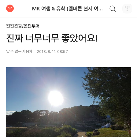
검색하기
MK 여행 & 유학 (멜버른 현지 여행사 : 가족관광, 단체관광, 유학전문)
티스토리
일일관광/온천투어
진짜 너무너무 좋았어요!
알 수 없는 사용자
2018. 8. 11. 08:57