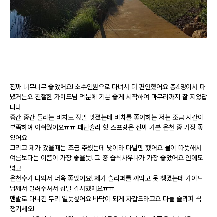
진짜 너무너무 좋았어요
!
소수인원으로 다녀서 더 편안했어요 총
4
명이서 다
녔거든요 친절한 가이드님 덕분에 기분 좋게 시작하여 마무리까지 잘 지었답
니다
.
중간 중간 들리는 비치도 정말 멋졌는데 비치를 좋아하는 저는 조금 시간이
부족하여 아쉬웠어요ㅠㅠ 페닌슐라 핫 스프링은 진짜 가본 온천 중 가장 좋
았어요
그리고 제가 갔을때는 조금 추웠는데 낮이라 다닐만 했어요 물이 따뜻해서
여름보다는 이쯤이 가장 좋을듯
!
그 중 습식사우나가 가장 좋았어요 안에도
넓고
온천수가 나와서 더욱 좋았어요
!
제가 슬리퍼를 까먹고 못 챙겼는데 가이드
님께서 빌려주셔서 정말 감사했어요ㅠㅠ
맨발로 다니긴 무리 일듯싶어요 바닥이 되게 차갑드라고요 다들 슬리퍼 꼭
챙기세오
!