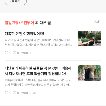
구독하기
더보기
일일관광/온천투어
의 다른 글
행복한 온천 여행이었어요!
글 내용
꼭 가고 싶었는데 인원이 다 안모아졌어도 가주신다고 해
서 넘 감사했습니다. 가는날 인원다 4명 모객되어서 다행
이었고 저희 4 명이 잼있게 온천 즐길수 있었습니다 ~ 헤
0
0
2018. 7. 10.
어드라이기 까지 세심하게 챙겨오시고 끝나고 귤까지 주셔
서 감동 ㅎㅎ 행복한 온천 여행이었어요! 다음에 멜번에 온
천하러 또 가려구여~출처 : https://www.zoomzoomt
페닌슐라 이용하실 분들은 꼭 MK투어 이용해
our.com/tour/254
서 다녀오시면 후회 없을거라 장담합니다!
글 내용
MK투어 통해서 모닝톤 페닌슐라 다녀왔어요. 가이드분도
되게 친절하시구 예약 담당자분도 너무 친절하셔서 여행
시작도 전부터 기분좋았어요! 가는동안 심심하지 않게 호
0
0
2018. 5. 28.
주에 관련된 여러가지 정보들도 알려주시고 여기저기 맛집
이나 괜찮은 여행지들도 알려주셔서 참 좋았습니다! 투어
코스도 정말 흡족했고 투어시 200%즐길 수 있는 깨알 팁