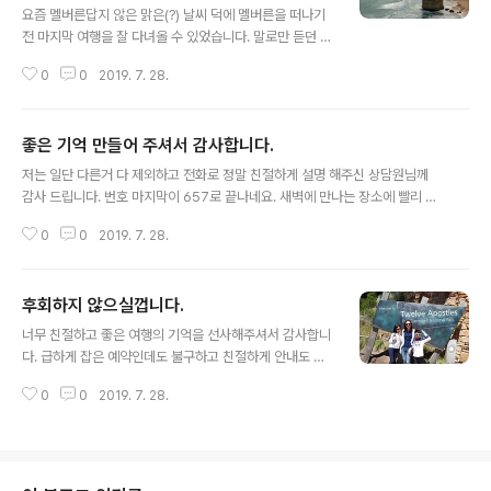
습니당! 출처: https://www.zoomzoomtour.com/tou
요즘 멜버른답지 않은 맑은(?) 날씨 덕에 멜버른을 떠나기
r/246
전 마지막 여행을 잘 다녀올 수 있었습니다. 말로만 듣던 그
레이트 오션로드는 말로 설명 안될만큼 좋더군요. 200km
0
0
2019. 7. 28.
가 넘는 해안 도로를 따라 펼쳐지는 자연 경관과 파도의 침
식 작용으로 생긴 절벽과 바위들은 인간으로 하여금 자연
의 위대함을 깨닫게 해주었습니다. 친절하신 가이드님 덕
좋은 기억 만들어 주셔서 감사합니다.
분에 몰랐던 사실들로 많이 알아가고, 편안하게 여행 다녀
글 내용
올 수도 있었습니다. 제가 투어에 갔을때는 저랑 제 친구말
저는 일단 다른거 다 제외하고 전화로 정말 친절하게 설명 해주신 상담원님께
고도, 3명의 외국인이 같이 갔었는데, 가이드분께서 영어
감사 드립니다. 번호 마지막이 657로 끝나네요. 새벽에 만나는 장소에 빨리 도
와 한국어를 섞어가면서 설명을 해주신다고 고생해주셨고,
착해 차가 안와 문자 드렸는데 바로 친절하게 답장하셔서 감사합니다. 그리고
불편한 점은 없었습니다. 외국인 여행자들이랑도 얘기하고
0
0
2019. 7. 28.
가이드님도 너무 친절 하셨고 운전일 너무 잘 해주셔서 멀미 없이 갔다 온거 같
사진도 찍으면서 색다른 경험을 할 수 있어서 더 좋았네요.
아요. 참고로 이번이 저는 2번째 가는 여행이였는데 정말 가시면 헬리콥터 타세
멜버른에 계시면서 그레이트 오션로드..
요. 투어 동안 시간이 짧아 다 보지 못하니 헬기 투어를 하시는걸 권장해 드립니
후회하지 않으실껍니다.
다. 참고로 그레이트 오션 로드 다 보시려면 2틀정도는 있어야 해요 . 좋은 기억
글 내용
만들어 주셔서 감사합니다. 출처: https://www.zoomzoomtour.com/tou
너무 친절하고 좋은 여행의 기억을 선사해주셔서 감사합니
r/246
다. 급하게 잡은 예약인데도 불구하고 친절하게 안내도 해
주시고 아이들에게도 웃으면서 재미있는 이야기도 해주셨
0
0
2019. 7. 28.
어요. 왜 죽기전에 가봐야하는곳인지 알게 되었습니다^^
꼭 가보세요~!! 후회하지 않으실껍니다. 출처: https://ww
w.zoomzoomtour.com/tour/246