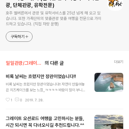
광, 단체관광, 유학전문)
호주 멜버른에서 관광 및 유학서비스를 25년 넘게 해 오고 있
습니다. 또한 가족단위의 맞춤관광 맞춤 여행을 전문으로 가이
드하고 있습니다. (직접 차량 운행)
구독하기
더보기
일일관광/그레이트오션로드
의 다른 글
비록 날씨는 흐렸지만 장관이었습니다!!
글 내용
비록 날씨는 흐렸지만 장관이었습니다!! 자연이 만들어놓
은 치즈케이크를 보는 느낌,,ㅋㅋㅋㅋ 바람이 많이 부니까
따듯하게 입고 가시는게 좋을 것 같아요. 가는 길이 멀긴 했
1
0
2019. 7. 28.
지만 중간 중간에 적절하게 쉬게 해 주셨고, 가이드님께서
친절하게 설명도 다 해주시고 돌아올 땐 멜버른 맛집도 알
려주셔서 더 즐거운 여행이었어요ㅎㅎ 사진은 헬기투어하
그레이트 오션로드 여행을 고민하시는 분들,
면서 찍은거랍니다! 헬기투어도 생각보다 짧게 끝났지만
한번쯤 경험해보면 좋을 것 같아요ㅎㅎ 전혀 무섭지 않았
시간 되시면 꼭 다녀오시길 추천드립니다.^^
글 내용