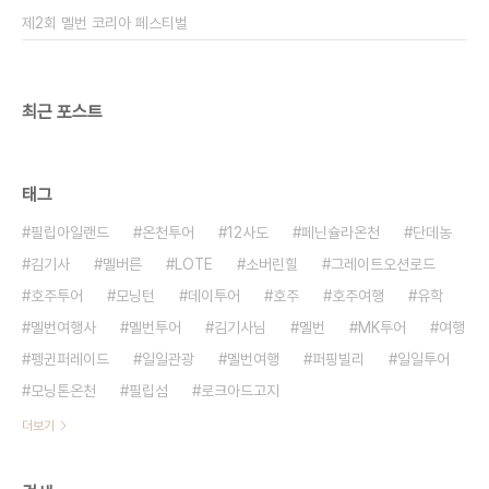
https://www.zoomzoomtour.com/tour/246
제2회 멜번 코리아 페스티벌
최근 포스트
태그
필립아일랜드
온천투어
12사도
페닌슐라온천
단데농
김기사
멜버른
LOTE
소버린힐
그레이트오션로드
호주투어
모닝턴
데이투어
호주
호주여행
유학
멜번여행사
멜번투어
김기사님
멜번
MK투어
여행
펭귄퍼레이드
일일관광
멜번여행
퍼핑빌리
일일투어
모닝톤온천
필립섬
로크아드고지
더보기